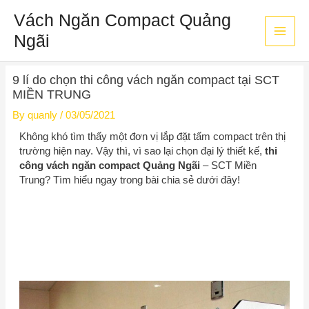
Skip
Main
Vách Ngăn Compact Quảng
to
content
Ngãi
Men
Post
9 lí do chọn thi công vách ngăn compact tại SCT
navigation
MIỀN TRUNG
By
quanly
/
03/05/2021
Không khó tìm thấy một đơn vị lắp đặt tấm compact trên thị
trường hiện nay. Vậy thì, vì sao lại chọn đại lý thiết kế,
thi
công vách ngăn compact Quảng Ngãi
–
SCT Miền
Trung
? Tìm hiểu ngay trong bài chia sẻ dưới đây!