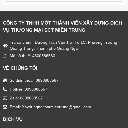
e
a
r
CÔNG TY TNHH MỘT THÀNH VIÊN XÂY DỰNG DỊCH
c
VỤ THƯƠNG MẠI SCT MIỀN TRUNG
h
Trụ sở chính: Đường Trần Văn Trà, Tổ 1C, Phường Trương
f
Quang Trọng, Thành phố Quảng Ngãi
o
Mã số thuế: 4300886530
r
VỀ CHÚNG TÔI
:
Số điện thoại: 0898888567
Hotline: 0898888567
Zalo: 0898888567
Email: Xaydungnoithatmientrung@gmail.com
DỊCH VỤ