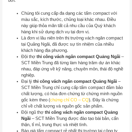
bởi:
Chúng tôi cung cấp đa dạng các tấm compact với
màu sắc, kích thước, chủng loại khác nhau. Điều
này giúp thỏa mãn tất cả nhu cầu của Quý khách
hàng khi sử dụng dịch vụ tại đơn vị.
Là đơn vị lâu niên trên thị trường vách ngăn compact
tại Quảng Ngãi, đã được sự tín nhiệm của nhiều
khách hàng địa phương.
Đội thợ
thi công vách ngăn compact Quảng Ngãi
–
SCT Miền Trung
đã từng làm hàng trăm dự án khác
nhau, đáp ứng về kỹ năng, chuyên môn, thái độ nghề
nghiệp.
Đại lý
thi công vách ngăn compact Quảng Ngãi
–
SCT Miền Trung
chỉ cung cấp tấm compact đảm bảo
chất lượng, có hóa đơn chứng từ chứng minh nguồn
gốc kèm theo (
chứng chỉ CO – CQ
). Đây là chứng
chỉ về chất lượng và nguồn gốc sản phẩm.
Đội ngũ thợ
thi công vách ngăn compact Quảng
Ngãi
–
SCT Miền Trung
được đào tạo bài bản, cẩn
thận, tỉ mỉ, trung thực và nhiệt tình.
Báo giá tấm compact rẻ nhất thị trường tại công ty