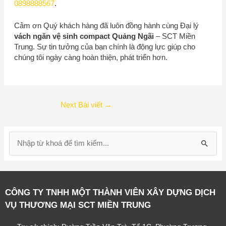
0898888567
.
Cảm ơn Quý khách hàng đã luôn đồng hành cùng Đại lý
vách ngăn vệ sinh compact Quảng Ngãi
–
SCT Miền
Trung
. Sự tin tưởng của bạn chính là động lực giúp cho
chúng tôi ngày càng hoàn thiện, phát triển hơn.
Next Bài viết
→
S
e
a
r
CÔNG TY TNHH MỘT THÀNH VIÊN XÂY DỰNG DỊCH
c
VỤ THƯƠNG MẠI SCT MIỀN TRUNG
h