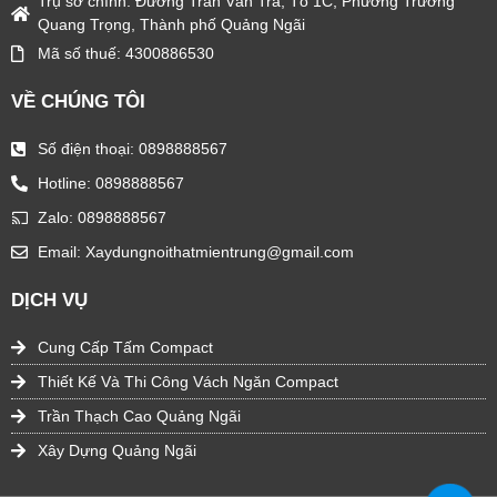
Trụ sở chính: Đường Trần Văn Trà, Tổ 1C, Phường Trương
f
Quang Trọng, Thành phố Quảng Ngãi
o
Mã số thuế: 4300886530
r
VỀ CHÚNG TÔI
:
Số điện thoại: 0898888567
Hotline: 0898888567
Zalo: 0898888567
Email: Xaydungnoithatmientrung@gmail.com
DỊCH VỤ
Cung Cấp Tấm Compact
Thiết Kế Và Thi Công Vách Ngăn Compact
Trần Thạch Cao Quảng Ngãi
Xây Dựng Quảng Ngãi