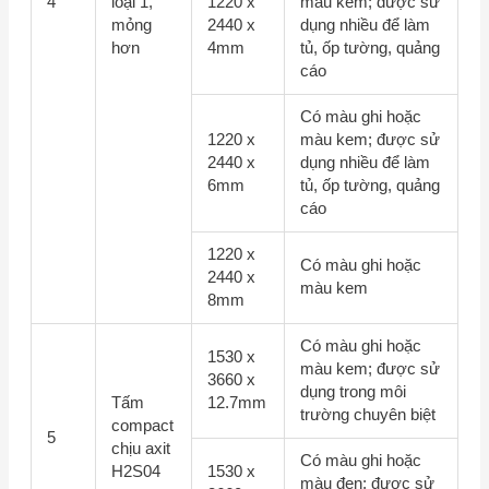
4
loại 1,
1220 x
màu kem; được sử
mỏng
2440 x
dụng nhiều để làm
hơn
4mm
tủ, ốp tường, quảng
cáo
Có màu ghi hoặc
1220 x
màu kem; được sử
2440 x
dụng nhiều để làm
6mm
tủ, ốp tường, quảng
cáo
1220 x
Có màu ghi hoặc
2440 x
màu kem
8mm
Có màu ghi hoặc
1530 x
màu kem; được sử
3660 x
dụng trong môi
Tấm
12.7mm
trường chuyên biệt
compact
5
chịu axit
Có màu ghi hoặc
H2S04
1530 x
màu đen; được sử