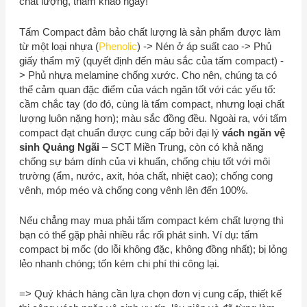
chất lượng, tham khảo ngay!
Tấm Compact đảm bảo chất lượng là sản phẩm được làm
từ một loại nhựa (
Phenolic
) -> Nén ở áp suất cao -> Phủ
giấy thẩm mỹ (quyết định đến màu sắc của tấm compact) -
> Phủ nhựa melamine chống xước. Cho nên, chúng ta có
thể cảm quan đặc điểm của vách ngăn tốt với các yếu tố:
cầm chắc tay (do đó, cùng là tấm compact, nhưng loại chất
lượng luôn nặng hơn); màu sắc đồng đều. Ngoài ra, với tấm
compact đạt chuẩn được cung cấp bởi đại lý
vách ngăn vệ
sinh Quảng Ngãi
–
SCT Miền Trung
, còn có khả năng
chống sự bám dính của vi khuẩn, chống chịu tốt với môi
trường (ẩm, nước, axit, hóa chất, nhiệt cao); chống cong
vênh, móp méo và chống cong vênh lên đến 100%.
Nếu chẳng may mua phải tấm compact kém chất lượng thì
bạn có thể gặp phải nhiều rắc rối phát sinh. Ví dụ: tấm
compact bị mốc (do lỗi không đặc, không đồng nhất); bị lỏng
lẻo nhanh chóng; tốn kém chi phí thi công lại.
=> Quý khách hàng cần lựa chọn đơn vị cung cấp, thiết kế