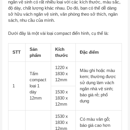
ngăn vệ sinh có rất nhiều loại với các kích thước, màu sắc,
độ dày, chất lượng khác nhau. Do đó, bạn có thể dễ dàng
sở hữu vách ngăn vệ sinh, văn phòng theo sở thích, ngân
sách, nhu cầu của mình.
Dưới đây là một vài loại compact điển hình, cụ thể là:
Sản
Kích
STT
Đặc điểm
phẩm
thước
1220 x
Màu ghi hoặc màu
Tấm
1830 x
kem; thường được
compact
12mm
sử dụng làm vách
1
loại 1
ngăn nhà vệ sinh;
dày
1530 x
báo giá rẻ; phổ
12mm
1830 x
dụng
12mm
1530 x
Có màu vân gỗ;
1830 x
báo giá cao hơn
12mm