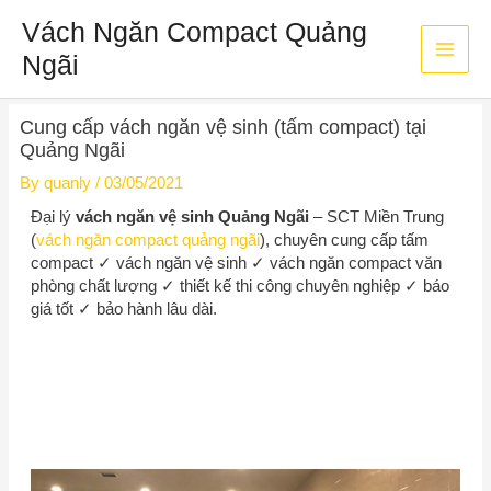
Skip
Main
Vách Ngăn Compact Quảng
to
content
Ngãi
Men
Post
Cung cấp vách ngăn vệ sinh (tấm compact) tại
navigation
Quảng Ngãi
By
quanly
/
03/05/2021
Đại lý
vách ngăn vệ sinh Quảng Ngãi
–
SCT Miền Trung
(
vách ngăn compact quảng ngãi
), chuyên cung cấp tấm
compact ✓ vách ngăn vệ sinh ✓ vách ngăn compact văn
phòng chất lượng ✓ thiết kế thi công chuyên nghiệp ✓ báo
giá tốt ✓ bảo hành lâu dài.