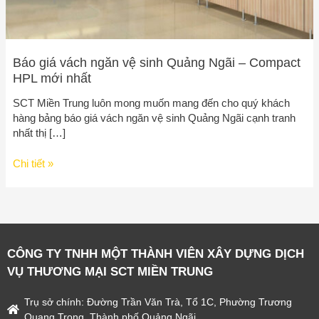
mới
nhất
Báo giá vách ngăn vệ sinh Quảng Ngãi – Compact
HPL mới nhất
SCT Miền Trung luôn mong muốn mang đến cho quý khách
hàng bảng báo giá vách ngăn vệ sinh Quảng Ngãi cạnh tranh
nhất thị […]
Chi tiết »
CÔNG TY TNHH MỘT THÀNH VIÊN XÂY DỰNG DỊCH
VỤ THƯƠNG MẠI SCT MIỀN TRUNG
Trụ sở chính: Đường Trần Văn Trà, Tổ 1C, Phường Trương
Quang Trọng, Thành phố Quảng Ngãi