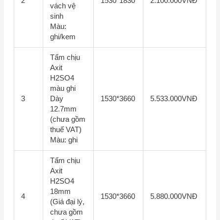
2
1530*1830
2.100.000VNĐ
vách vệ
sinh
Màu:
ghi/kem
Tấm chịu
Axit
H2SO4
màu ghi
3
Dày
1530*3660
5.533.000VNĐ
12.7mm
(chưa gồm
thuế VAT)
Màu: ghi
Tấm chịu
Axit
H2SO4
18mm
4
1530*3660
5.880.000VNĐ
(Giá đại lý,
chưa gồm