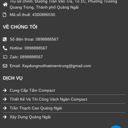
Trụ sở chính: Đường Trần Văn Trà, Tổ 1C, Phường Trương
f
Quang Trọng, Thành phố Quảng Ngãi
o
Mã số thuế: 4300886530
r
VỀ CHÚNG TÔI
:
Số điện thoại: 0898888567
Hotline: 0898888567
Zalo: 0898888567
Email: Xaydungnoithatmientrung@gmail.com
DỊCH VỤ
Cung Cấp Tấm Compact
Thiết Kế Và Thi Công Vách Ngăn Compact
Trần Thạch Cao Quảng Ngãi
Xây Dựng Quảng Ngãi