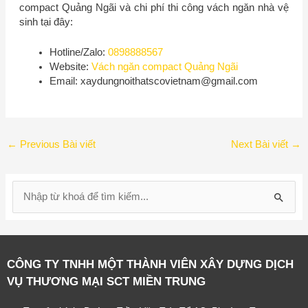
compact Quảng Ngãi và chi phí thi công vách ngăn nhà vệ
sinh tại đây:
Hotline/Zalo:
0898888567
Website:
Vách ngăn compact Quảng Ngãi
Email: xa
ydungnoithatscovietnam@gmail.com
←
Previous Bài viết
Next Bài viết
→
S
e
a
r
CÔNG TY TNHH MỘT THÀNH VIÊN XÂY DỰNG DỊCH
c
VỤ THƯƠNG MẠI SCT MIỀN TRUNG
h