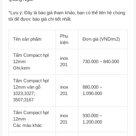
*Lưu ý: Đây là báo giá tham khảo, bạn có thể liên hệ chúng
tôi để được báo giá chi tiết nhất.
Phụ
Tên sản phẩm
Đơn giá (VND/m2)
kiện
Tấm Compact hpl
inox
12mm
730.000 – 840.000
201
Ghi.kem
Tấm Compact hpl
12mm vân gỗ
inox
880.000 –
1023;1027;
201
1.090.000
3507;3167
Tấm Compact hpl
inox
930.000 –
12mm
201
1.200.000
Các màu khác